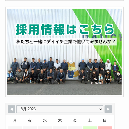
月
火
水
木
金
土
日