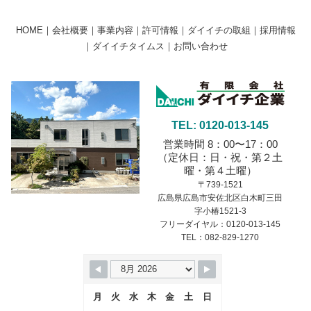
HOME
｜
会社概要
｜
事業内容
｜
許可情報
｜
ダイイチの取組
｜
採用情報
｜
ダイイチタイムス
｜
お問い合わせ
TEL: 0120-013-145
営業時間 8：00〜17：00
（定休日：日・祝・第２土
曜・第４土曜）
〒739-1521
広島県広島市安佐北区白木町三田
字小椿1521-3
フリーダイヤル：0120-013-145
TEL：082-829-1270
月
火
水
木
金
土
日