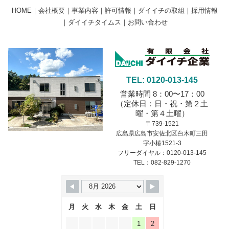
HOME
｜
会社概要
｜
事業内容
｜
許可情報
｜
ダイイチの取組
｜
採用情報
｜
ダイイチタイムス
｜
お問い合わせ
TEL: 0120-013-145
営業時間 8：00〜17：00
（定休日：日・祝・第２土
曜・第４土曜）
〒739-1521
広島県広島市安佐北区白木町三田
字小椿1521-3
フリーダイヤル：0120-013-145
TEL：082-829-1270
月
火
水
木
金
土
日
1
2