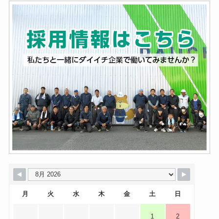
月
火
水
木
金
土
日
1
2