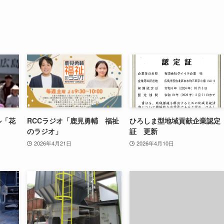
ル「花
RCCラジオ「鹿見勇輔 福祉
ひろしま型地域貢献企業認定
のラジオ」
証 更新
2026年4月21日
2026年4月10日